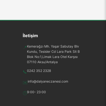
İletişim
Kemerağzı Mh. Yaşar Sabutay Blv
📍
Kundu, Tesisler Cd Lara Park Sit B
Blok No:1,Limak Lara Otel Karşısı
07110 Aksu/Antalya
0242 352 2328
📞
info@dalyaneczanesi.com
✉️
9:00- 23:00
🕒