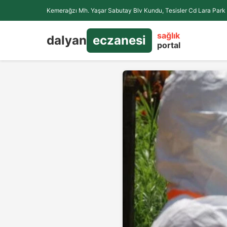
Kemerağzı Mh. Yaşar Sabutay Blv Kundu, Tesisler Cd Lara Park 
sağlık
dalyan
eczanesi
portal