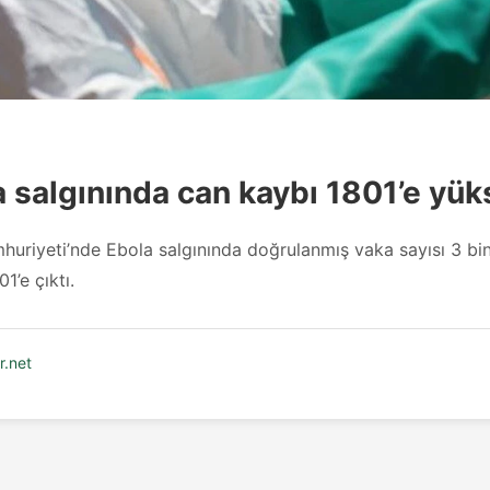
 salgınında can kaybı 1801’e yük
riyeti’nde Ebola salgınında doğrulanmış vaka sayısı 3 bin 
1’e çıktı.
.net