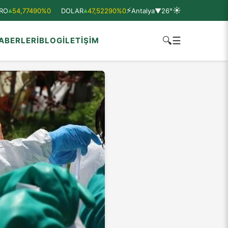
⚡
☀
RO
54,77490
%0
DOLAR
47,52290
%0
Antalya
▼
26°
🔍
☰
ABERLERİ
BLOG
İLETİŞİM