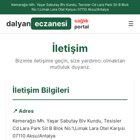
Kemerağzı Mh. Yaşar Sabutay Blv Kundu, Tesisler Cd Lara Park Sit B Blok
No:1,Limak Lara Otel Karşısı 07110 Aksu/Antalya
sağlık
dalyan
eczanesi
☰
portal
İletişim
Bizimle iletişime geçin, size yardımcı olmaktan
mutluluk duyarız.
İletişim Bilgileri
📍 Adres
Kemerağzı Mh. Yaşar Sabutay Blv Kundu, Tesisler
Cd Lara Park Sit B Blok No:1,Limak Lara Otel Karşısı
07110 Aksu/Antalya